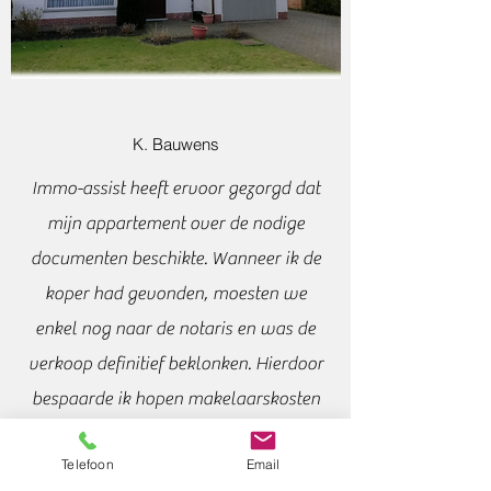
K. Bauwens
Immo-assist heeft ervoor gezorgd dat
mijn appartement over de nodige
documenten beschikte. Wanneer ik de
koper had gevonden, moesten we
enkel nog naar de notaris en was de
verkoop definitief beklonken. Hierdoor
bespaarde ik hopen makelaarskosten
en was er geen discussie achteraf. Ik ga
Telefoon
Email
in de toekomst zeker nog beroep doen